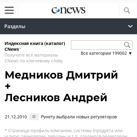
Разделы
Индексная книга (каталог)
CNews
*
Все категории
199002
▼
Получите все материалы
CNews по ключевому слову
Медников Дмитрий
+
Лесников Андрей
21.12.2010
Рунету выбрали новых регуляторов
* Страница-профиль компании, системы (продукта или
услуги), технологии, персоны и т.п. создается редактором