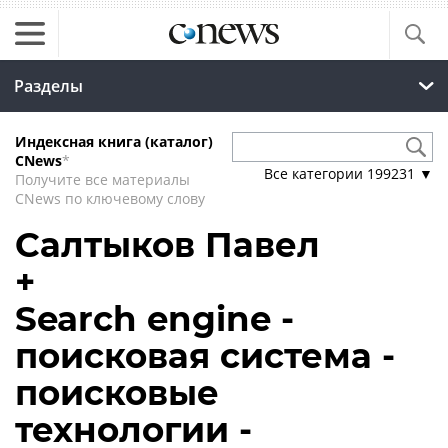
Разделы
Индексная книга (каталог)
CNews
*
Все категории
199231
▼
Получите все материалы
CNews по ключевому слову
Салтыков Павел
+
Search engine -
поисковая система -
поисковые
технологии -