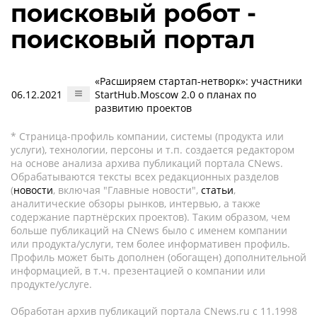
поисковый робот -
поисковый портал
«Расширяем стартап-нетворк»: участники
06.12.2021
StartHub.Moscow 2.0 о планах по
развитию проектов
* Страница-профиль компании, системы (продукта или
услуги), технологии, персоны и т.п. создается редактором
на основе анализа архива публикаций портала CNews.
Обрабатываются тексты всех редакционных разделов
(
новости
, включая "Главные новости",
статьи
,
аналитические обзоры рынков, интервью, а также
содержание партнёрских проектов). Таким образом, чем
больше публикаций на CNews было с именем компании
или продукта/услуги, тем более информативен профиль.
Профиль может быть дополнен (обогащен) дополнительной
информацией, в т.ч. презентацией о компании или
продукте/услуге.
Обработан архив публикаций портала CNews.ru c 11.1998