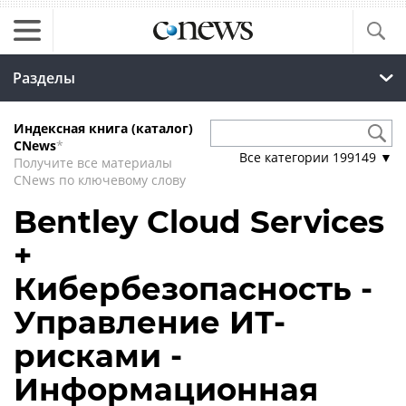
Разделы
Индексная книга (каталог)
CNews
*
Все категории
199149
▼
Получите все материалы
CNews по ключевому слову
Bentley Cloud Services
+
Кибербезопасность -
Управление ИТ-
рисками -
Информационная