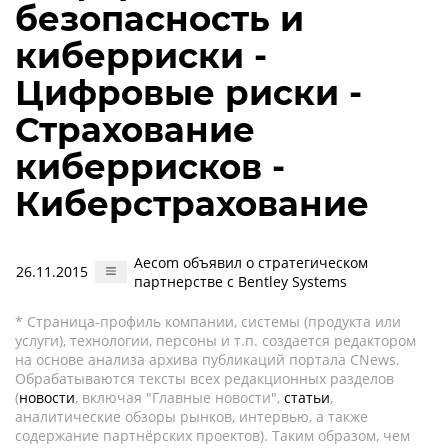
безопасность и
киберриски -
Цифровые риски -
Страхование
киберрисков -
Киберстрахование
Aecom объявил о стратегическом
26.11.2015
партнерстве с Bentley Systems
* Страница-профиль компании, системы (продукта или
услуги), технологии, персоны и т.п. создается редактором
на основе анализа архива публикаций портала CNews.
Обрабатываются тексты всех редакционных разделов
(
новости
, включая "Главные новости",
статьи
,
аналитические обзоры рынков, интервью, а также
содержание партнёрских проектов). Таким образом, чем