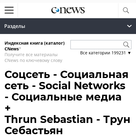
Разделы
Индексная книга (каталог)
CNews
*
Все категории
199231
▼
Получите все материалы
CNews по ключевому слову
Соцсеть - Социальная
сеть - Social Networks
- Социальные медиа
+
Thrun Sebastian - Трун
Себастьян