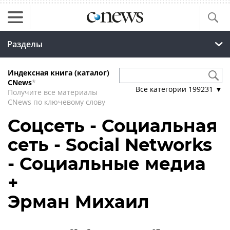
Разделы
Индексная книга (каталог)
CNews
*
Все категории
199231
▼
Получите все материалы
CNews по ключевому слову
Соцсеть - Социальная
сеть - Social Networks
- Социальные медиа
+
Эрман Михаил