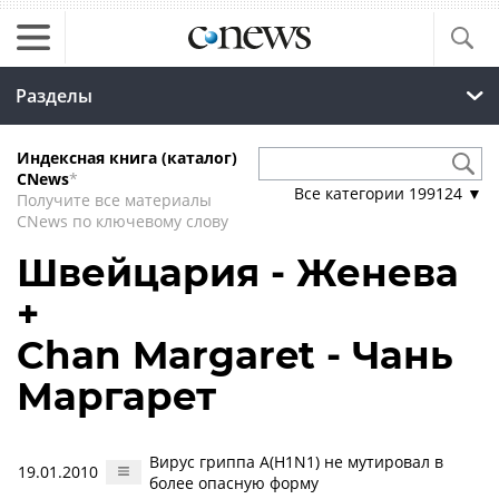
Разделы
Индексная книга (каталог)
CNews
*
Все категории
199124
▼
Получите все материалы
CNews по ключевому слову
Швейцария - Женева
+
Chan Margaret - Чань
Маргарет
Вирус гриппа А(H1N1) не мутировал в
19.01.2010
более опасную форму