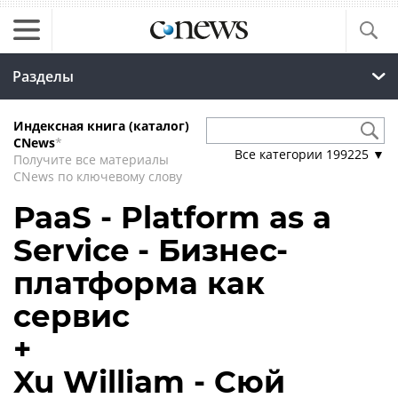
Разделы
Индексная книга (каталог)
CNews
*
Все категории
199225
▼
Получите все материалы
CNews по ключевому слову
PaaS - Platform as a
Service - Бизнес-
платформа как
сервис
+
Xu William - Сюй