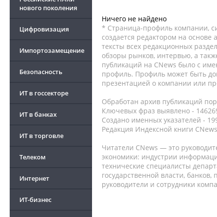
нового поколения
Ничего не найдено
* Страница-профиль компании, сис
Цифровизация
создается редактором на основе
тексты всех редакционных раздел
Импортозамещение
обзоры рынков, интервью, а такж
публикаций на CNews было с име
Безопасность
профиль. Профиль может быть до
презентацией о компании или про
ИТ в госсекторе
Обработан архив публикаций порт
Ключевых фраз выявлено - 146269
ИТ в банках
Создано именных указателей - 19
Редакция Индексной книги CNews
ИТ в торговле
Читатели CNews — это руководит
экономики: индустрии информаци
Телеком
технические специалисты депар
государственной власти, банков,
Интернет
руководители и сотрудники комп
ИТ-бизнес