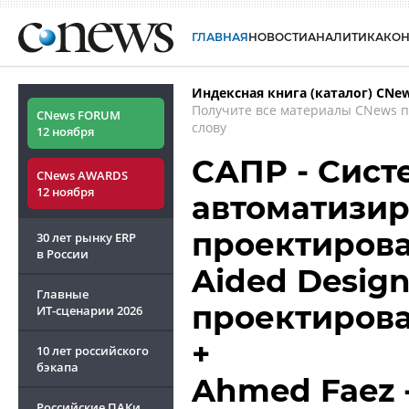
ГЛАВНАЯ
НОВОСТИ
АНАЛИТИКА
КО
Индексная книга (каталог) CNe
Получите все материалы CNews 
CNews FORUM
слову
12 ноября
САПР - Сист
CNews AWARDS
12 ноября
автоматизир
проектирова
30 лет рынку ERP
в России
Aided Desig
Главные
проектиров
ИТ-сценарии
2026
+
10 лет российского
бэкапа
Ahmed Faez 
Российские ПАКи