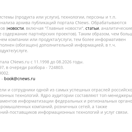
темы (продукта или услуги), технологии, персоны и т.п.
 анализа архива публикаций портала CNews. Обрабатываются
ов (
новости
, включая "Главные новости",
статьи
, аналитически
е содержание партнёрских проектов). Таким образом, чем боль
нем компании или продукта/услуги, тем более информативен
полнен (обогащен) дополнительной информацией, в т.ч.
дукте/услуге.
ала CNews.ru c 11.1998 до 08.2026 годы.
7, в очереди разбора - 724803.
9002.
 -
book@cnews.ru
ели и сотрудники одной из самых успешных отраслей российск
онных технологий. Ядро аудитории составляют топ-менеджеры
таментов информатизации федеральных и региональных орган
 промышленных компаний, розничных сетей, а также
аний-поставщиков информационных технологий и услуг связи.