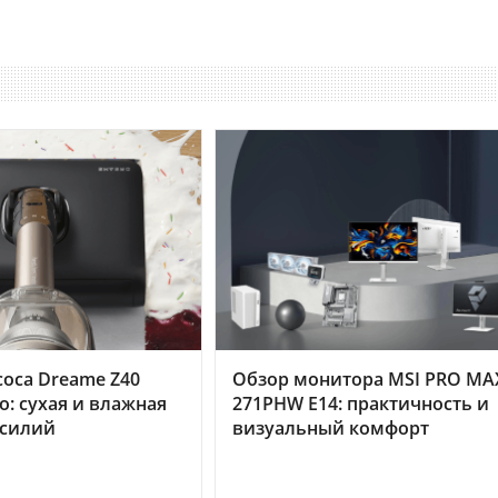
оса Dreame Z40
Обзор монитора MSI PRO MA
o: сухая и влажная
271PHW E14: практичность и
усилий
визуальный комфорт