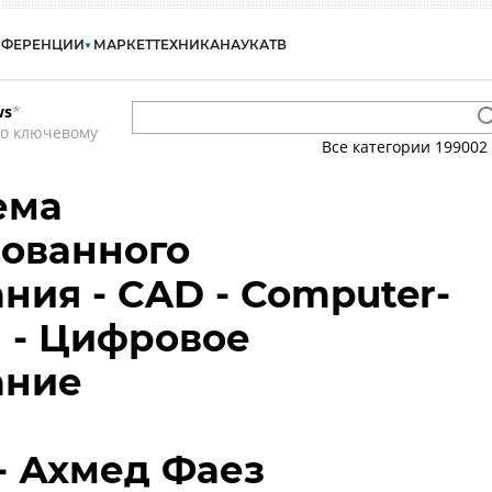
НФЕРЕНЦИИ
МАРКЕТ
ТЕХНИКА
НАУКА
ТВ
ws
*
по ключевому
Все категории
199002
ема
ованного
ния - CAD - Computer-
n - Цифровое
ание
- Ахмед Фаез