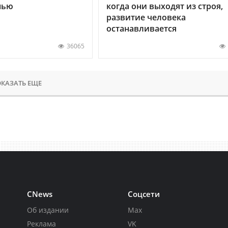
нью
когда они выходят из строя,
развитие человека
останавливается
36065
КАЗАТЬ ЕЩЕ
CNews
Соцсети
Об издании
Max
Реклама
VK