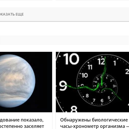
КАЗАТЬ ЕЩЕ
дование показало,
Обнаружены биологические
остепенно заселяет
часы-хронометр организма 