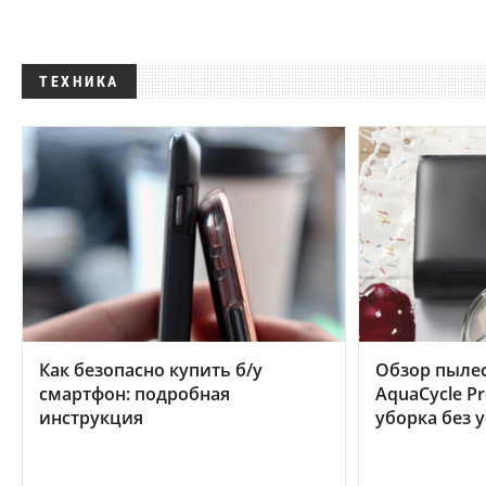
ТЕХНИКА
Как безопасно купить б/у
Обзор пылес
смартфон: подробная
AquaCycle Pr
инструкция
уборка без 