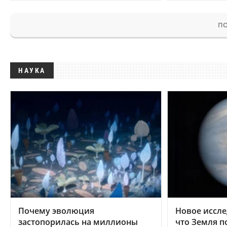
ПО
НАУКА
Почему эволюция
Новое иссле
застопорилась на миллионы
что Земля п