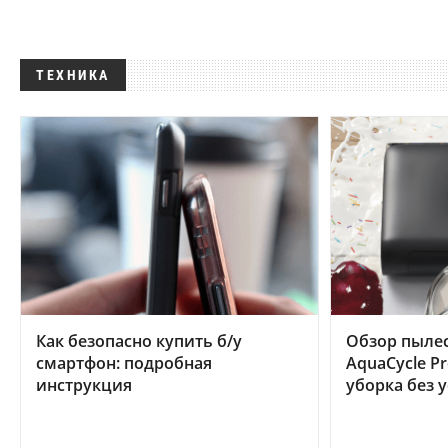
ТЕХНИКА
Как безопасно купить б/у
Обзор пылес
смартфон: подробная
AquaCycle Pr
инструкция
уборка без 