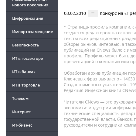
нового поколения
03.02.2010
Конкурс на «Пре
Цифровизация
* Страница-профиль компании, сис
Импортозамещение
создается редактором на основе
тексты всех редакционных раздел
обзоры рынков, интервью, а такж
Безопасность
публикаций на CNews было с име
профиль. Профиль может быть до
ИТ в госсекторе
презентацией о компании или про
ИТ в банках
Обработан архив публикаций порт
Ключевых фраз выявлено - 146301
Создано именных указателей - 19
ИТ в торговле
Редакция Индексной книги CNews
Телеком
Читатели CNews — это руководит
экономики: индустрии информаци
Интернет
технические специалисты депар
государственной власти, банков,
руководители и сотрудники комп
ИТ-бизнес