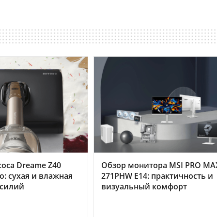
оса Dreame Z40
Обзор монитора MSI PRO MA
o: сухая и влажная
271PHW E14: практичность и
усилий
визуальный комфорт