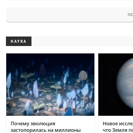
ПО
НАУКА
Почему эволюция
Новое иссле
застопорилась на миллионы
что Земля п