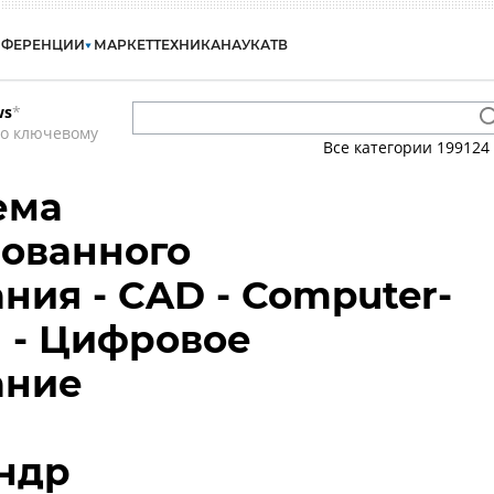
НФЕРЕНЦИИ
МАРКЕТ
ТЕХНИКА
НАУКА
ТВ
ws
*
по ключевому
Все категории
199124
ема
ованного
ния - CAD - Computer-
n - Цифровое
ание
ндр