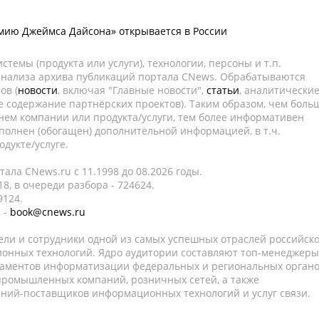
мию Джеймса Дайсона» открывается в России
темы (продукта или услуги), технологии, персоны и т.п.
 анализа архива публикаций портала CNews. Обрабатываются
ов (
новости
, включая "Главные новости",
статьи
, аналитически
е содержание партнёрских проектов). Таким образом, чем боль
нем компании или продукта/услуги, тем более информативен
полнен (обогащен) дополнительной информацией, в т.ч.
дукте/услуге.
ала CNews.ru c 11.1998 до 08.2026 годы.
8, в очереди разбора - 724624.
9124.
 -
book@cnews.ru
ели и сотрудники одной из самых успешных отраслей российск
онных технологий. Ядро аудитории составляют топ-менеджеры
таментов информатизации федеральных и региональных орган
 промышленных компаний, розничных сетей, а также
аний-поставщиков информационных технологий и услуг связи.