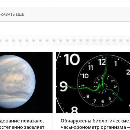
КАЗАТЬ ЕЩЕ
дование показало,
Обнаружены биологические
остепенно заселяет
часы-хронометр организма 