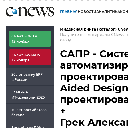
ГЛАВНАЯ
НОВОСТИ
АНАЛИТИКА
КО
Индексная книга (каталог) CNe
Получите все материалы CNews 
CNews FORUM
слову
12 ноября
САПР - Сист
CNews AWARDS
12 ноября
автоматизир
проектирова
30 лет рынку ERP
в России
Aided Desig
Главные
проектиров
ИТ-сценарии
2026
+
10 лет российского
бэкапа
Грек Алекса
Российские ПАКи