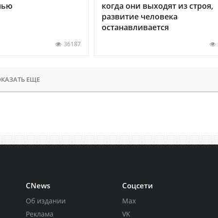
нью
когда они выходят из строя,
развитие человека
останавливается
36187
КАЗАТЬ ЕЩЕ
CNews
Соцсети
Об издании
Max
Реклама
VK