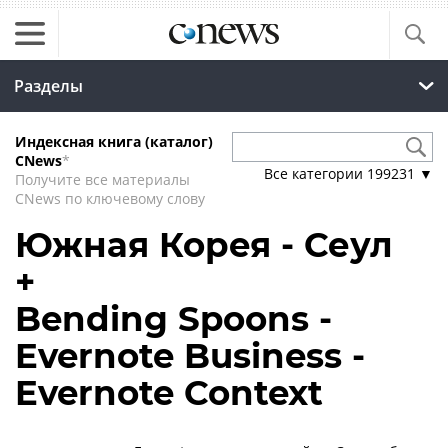
Разделы
Индексная книга (каталог)
CNews
*
Все категории
199231
▼
Получите все материалы
CNews по ключевому слову
Южная Корея - Сеул
+
Bending Spoons -
Evernote Business -
Evernote Context