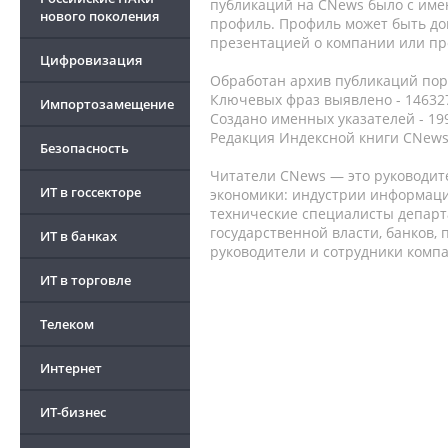
публикаций на CNews было с име
нового поколения
профиль. Профиль может быть до
презентацией о компании или про
Цифровизация
Обработан архив публикаций порт
Ключевых фраз выявлено - 146327
Импортозамещение
Создано именных указателей - 19
Редакция Индексной книги CNews
Безопасность
Читатели CNews — это руководит
ИТ в госсекторе
экономики: индустрии информаци
технические специалисты депар
государственной власти, банков,
ИТ в банках
руководители и сотрудники комп
ИТ в торговле
Телеком
Интернет
ИТ-бизнес