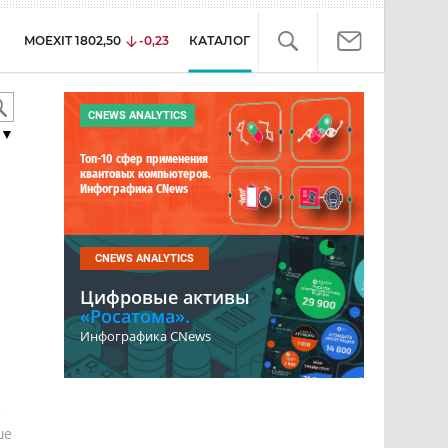
MOEXIT
1802,50
-0,23
КАТАЛОГ
CNEWS ANALYTICS
▼
Топ-10 сфер применения
квантовых компьютеров.
Инфографика CNews
CNEWS ANALYTICS
Цифровые активы
«Росатома».
Инфографика CNews
е
ше