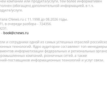
нем компании или продукта/услуги, тем более информативен
полнен (обогащен) дополнительной информацией, в т.ч.
дукте/услуге.
ала CNews.ru c 11.1998 до 08.2026 годы.
1, в очереди разбора - 724356.
9231.
 -
book@cnews.ru
ели и сотрудники одной из самых успешных отраслей российск
онных технологий. Ядро аудитории составляют топ-менеджеры
таментов информатизации федеральных и региональных орган
 промышленных компаний, розничных сетей, а также
аний-поставщиков информационных технологий и услуг связи.