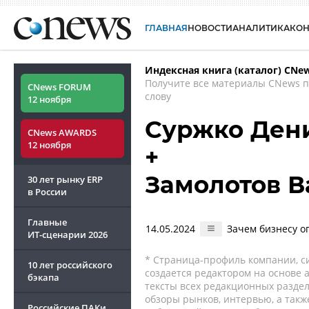
ГЛАВНАЯ
НОВОСТИ
АНАЛИТИКА
КО
Индексная книга (каталог) CNe
Получите все материалы CNews 
CNews FORUM
слову
12 ноября
Суржко Ден
CNews AWARDS
12 ноября
+
Замолотов 
30 лет рынку ERP
в России
Главные
14.05.2024
Зачем бизнесу о
ИТ-сценарии
2026
* Страница-профиль компании, сис
10 лет российского
создается редактором на основе
бэкапа
тексты всех редакционных раздел
обзоры рынков, интервью, а такж
Российские ПАКи