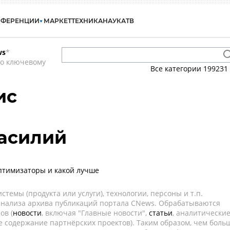
НФЕРЕНЦИИ
МАРКЕТ
ТЕХНИКА
НАУКА
ТВ
ws
*
по ключевому
Все категории
199231
ис
Василий
птимизаторы и какой лучше
темы (продукта или услуги), технологии, персоны и т.п.
 анализа архива публикаций портала CNews. Обрабатываются
ов (
новости
, включая "Главные новости",
статьи
, аналитически
е содержание партнёрских проектов). Таким образом, чем боль