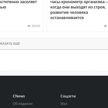
остепенно заселяет
часы-хронометр организма 
нью
когда они выходят из строя,
развитие человека
останавливается
36343
КАЗАТЬ ЕЩЕ
CNews
Соцсети
Об издании
Max