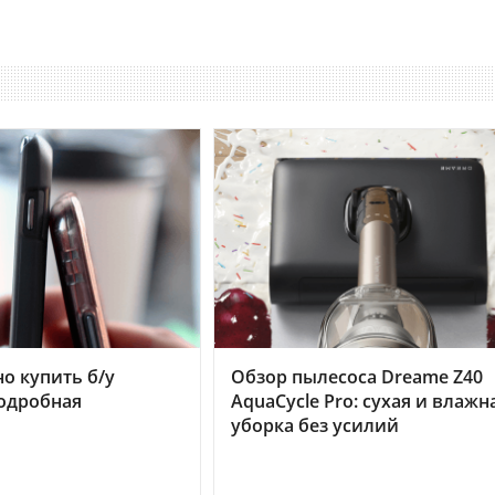
но купить б/у
Обзор пылесоса Dreame Z40
подробная
AquaCycle Pro: сухая и влажн
уборка без усилий