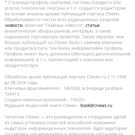
* Страница-профиль компании, системы (продукта или
услуги), технологии, персоны и т.п. создается редактором
на основе анализа архива публикаций портала CNews.
Обрабатываются тексты всех редакционных разделов
(
новости
, включая "Главные новости",
статьи
,
аналитические обзоры рынков, интервью, а также
содержание партнёрских проектов). Таким образом, чем
больше публикаций на CNews было с именем компании
или продукта/услуги, тем более информативен профиль.
Профиль может быть дополнен (обогащен) дополнительной
информацией, в т.ч. презентацией о компании или
продукте/услуге.
Обработан архив публикаций портала CNews.ru c 11.1998
до 08.2026 годы.
Ключевых фраз выявлено - 1463328, в очереди разбора -
724413.
Создано именных указателей - 199231.
Редакция Индексной книги CNews -
book@cnews.ru
Читатели CNews — это руководители и сотрудники одной
из самых успешных отраслей российской экономики:
индустрии информационных технологий. Ядро аудитории
составляют топ-менеджеры и технические специалисты