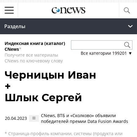
Разделы
Индексная книга (каталог)
CNews
*
Все категории
199201
▼
Получите все материалы
CNews по ключевому слову
Черницын Иван
+
Шлык Сергей
CNews, ВТБ и «Сколково» объявили
20.04.2023
победителей премии Data Fusion Awards
* Страница-профиль компании, системы (продукта или