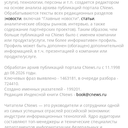
услуги), технологии, персоны и т.п. создается редактором
на основе анализа архива публикаций портала CNews.
Обрабатываются тексты всех редакционных разделов
(
новости
, включая "Главные новости",
статьи
,
аналитические обзоры рынков, интервью, а также
содержание партнёрских проектов). Таким образом, чем
больше публикаций на CNews было с именем компании
или продукта/услуги, тем более информативен профиль.
Профиль может быть дополнен (обогащен) дополнительной
информацией, в т.ч. презентацией о компании или
продукте/услуге.
Обработан архив публикаций портала CNews.ru c 11.1998
до 08.2026 годы.
Ключевых фраз выявлено - 1463181, в очереди разбора -
724410.
Создано именных указателей - 199201.
Редакция Индексной книги CNews -
book@cnews.ru
Читатели CNews — это руководители и сотрудники одной
из самых успешных отраслей российской экономики:
индустрии информационных технологий. Ядро аудитории
составляют топ-менеджеры и технические специалисты
департаментов информатизации федеральных и