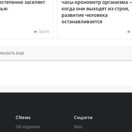
остепенно заселяет
часы-хронометр организма 
нью
когда они выходят из строя,
развитие человека
останавливается
36419
КАЗАТЬ ЕЩЕ
CNews
Соцсети
Об издании
Max