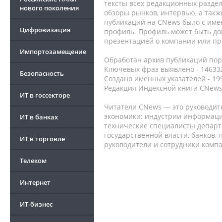
тексты всех редакционных раздел
нового поколения
обзоры рынков, интервью, а такж
публикаций на CNews было с име
Цифровизация
профиль. Профиль может быть до
презентацией о компании или про
Импортозамещение
Обработан архив публикаций порт
Ключевых фраз выявлено - 146332
Безопасность
Создано именных указателей - 19
Редакция Индексной книги CNews
ИТ в госсекторе
Читатели CNews — это руководит
экономики: индустрии информаци
ИТ в банках
технические специалисты депар
государственной власти, банков,
ИТ в торговле
руководители и сотрудники комп
Телеком
Интернет
ИТ-бизнес