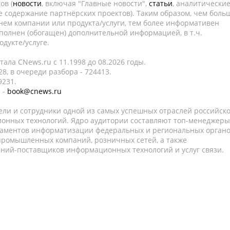
ов (
новости
, включая "Главные новости",
статьи
, аналитически
е содержание партнёрских проектов). Таким образом, чем боль
нем компании или продукта/услуги, тем более информативен
полнен (обогащен) дополнительной информацией, в т.ч.
дукте/услуге.
ала CNews.ru c 11.1998 до 08.2026 годы.
8, в очереди разбора - 724413.
9231.
 -
book@cnews.ru
ели и сотрудники одной из самых успешных отраслей российск
онных технологий. Ядро аудитории составляют топ-менеджеры
таментов информатизации федеральных и региональных орган
 промышленных компаний, розничных сетей, а также
аний-поставщиков информационных технологий и услуг связи.