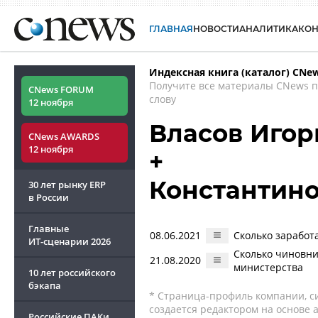
ГЛАВНАЯ
НОВОСТИ
АНАЛИТИКА
КО
Индексная книга (каталог) CNe
Получите все материалы CNews 
CNews FORUM
слову
12 ноября
Власов Игор
CNews AWARDS
12 ноября
+
Константин
30 лет рынку ERP
в России
Главные
08.06.2021
Сколько заработ
ИТ-сценарии
2026
Сколько чиновни
21.08.2020
министерства
10 лет российского
бэкапа
* Страница-профиль компании, сис
создается редактором на основе
Российские ПАКи