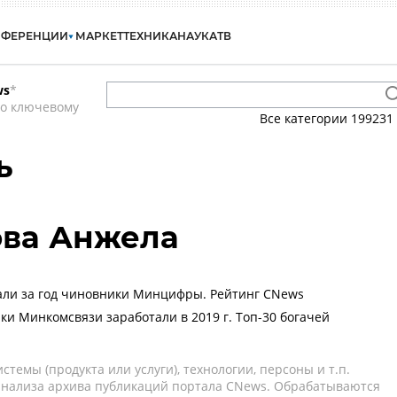
НФЕРЕНЦИИ
МАРКЕТ
ТЕХНИКА
НАУКА
ТВ
ws
*
по ключевому
Все категории
199231
ь
ова Анжела
али за год чиновники Минцифры. Рейтинг CNews
ки Минкомсвязи заработали в 2019 г. Топ-30 богачей
темы (продукта или услуги), технологии, персоны и т.п.
 анализа архива публикаций портала CNews. Обрабатываются