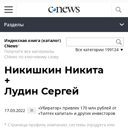
Разделы
Индексная книга (каталог)
CNews
*
Все категории
199124
▼
Получите все материалы
CNews по ключевому слову
Никишкин Никита
+
Лудин Сергей
«Убиратор» привлек 170 млн рублей от
17.03.2022
«Тилтех капитал» и других инвесторов
* Страница-профиль компании, системы (продукта или