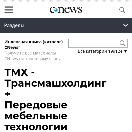
Разделы
Индексная книга (каталог)
CNews
*
Все категории
199124
▼
Получите все материалы
CNews по ключевому слову
ТМХ -
Трансмашхолдинг
+
Передовые
мебельные
технологии