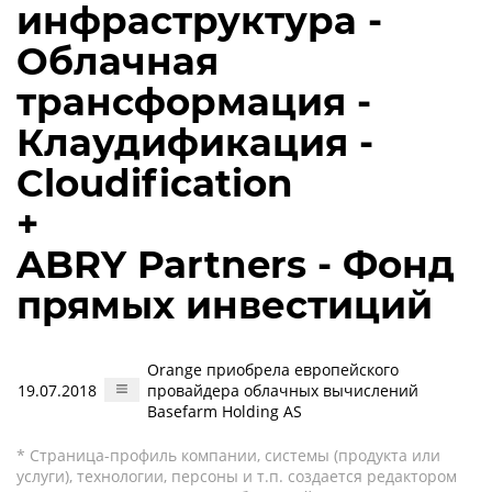
инфраструктура -
Облачная
трансформация -
Клаудификация -
Cloudification
+
ABRY Partners - Фонд
прямых инвестиций
Orange приобрела европейского
19.07.2018
провайдера облачных вычислений
Basefarm Holding AS
* Страница-профиль компании, системы (продукта или
услуги), технологии, персоны и т.п. создается редактором