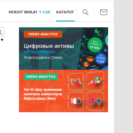
MOEXIT
1806,61
3,08
КАТАЛОГ
CNEWS ANALYTICS
▼
Цифровые активы
«Росатома».
Инфографика CNews
CNEWS ANALYTICS
Топ-10 сфер применения
квантовых компьютеров.
Инфографика CNews