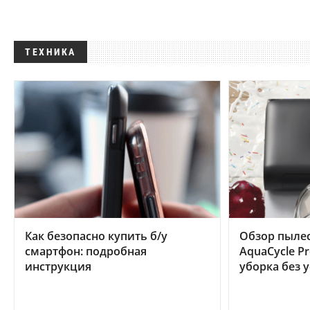
ТЕХНИКА
Как безопасно купить б/у
Обзор пылес
смартфон: подробная
AquaCycle Pr
инструкция
уборка без 