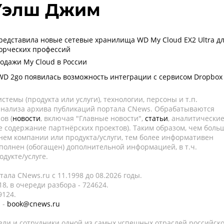
 Уэлш Джим
 представила новые сетевые хранилища WD My Cloud EX2 Ultra д
орческих профессий
одажи My Cloud в России
WD 2go появилась возможность интеграции с сервисом Dropbox
темы (продукта или услуги), технологии, персоны и т.п.
 анализа архива публикаций портала CNews. Обрабатываются
ов (
новости
, включая "Главные новости",
статьи
, аналитически
е содержание партнёрских проектов). Таким образом, чем боль
нем компании или продукта/услуги, тем более информативен
полнен (обогащен) дополнительной информацией, в т.ч.
дукте/услуге.
ала CNews.ru c 11.1998 до 08.2026 годы.
8, в очереди разбора - 724624.
9124.
 -
book@cnews.ru
ели и сотрудники одной из самых успешных отраслей российск