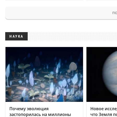
ПО
НАУКА
Почему эволюция
Новое иссле
застопорилась на миллионы
что Земля п