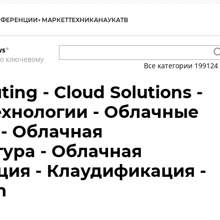
НФЕРЕНЦИИ
МАРКЕТ
ТЕХНИКА
НАУКА
ТВ
ws
*
по ключевому
Все категории
199124
ing - Cloud Solutions -
хнологии - Облачные
- Облачная
ура - Облачная
ия - Клаудификация -
n