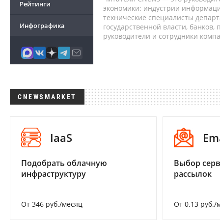
Рейтинги
экономики: индустрии информаци
технические специалисты депар
Инфографика
государственной власти, банков,
руководители и сотрудники комп
CNEWSMARKET
IaaS
Em
Подобрать облачную
Выбор серв
инфраструктуру
рассылок
От 346 руб./месяц
От 0.13 руб./