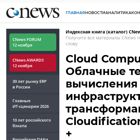
ГЛАВНАЯ
НОВОСТИ
АНАЛИТИКА
КО
Индексная книга (каталог) CNe
Получите все материалы CNews 
CNews FORUM
слову
12 ноября
Cloud Comput
CNews AWARDS
12 ноября
Облачные те
вычисления 
30 лет рынку ERP
в России
инфраструкт
Главные
трансформац
ИТ-сценарии
2026
Cloudificatio
10 лет российского
бэкапа
+
Российские ПАКи