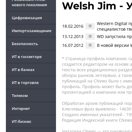
Welsh Jim -
нового поколения
Цифровизация
Western Digital
18.02.2016
специалистов тв
Импортозамещение
13.12.2013
WD запустила пр
Безопасность
16.07.2012
В новой версии 
ИТ в госсекторе
* Страница-профиль компании, сис
создается редактором на основе
ИТ в банках
тексты всех редакционных раздел
обзоры рынков, интервью, а такж
публикаций на CNews было с име
ИТ в торговле
профиль. Профиль может быть до
презентацией о компании или про
Телеком
Обработан архив публикаций порт
Интернет
Ключевых фраз выявлено - 146301
Создано именных указателей - 19
Редакция Индексной книги CNews
ИТ-бизнес
Читатели CNews — это руководит