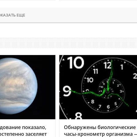
КАЗАТЬ ЕЩЕ
дование показало,
Обнаружены биологические
остепенно заселяет
часы-хронометр организма 