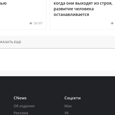
нью
когда они выходят из строя,
развитие человека
останавливается
36187
КАЗАТЬ ЕЩЕ
CNews
Соцсети
Об издании
Max
Реклама
VK