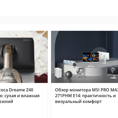
оса Dreame Z40
Обзор монитора MSI PRO MA
o: сухая и влажная
271PHW E14: практичность и
усилий
визуальный комфорт