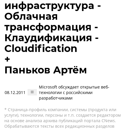
инфраструктура -
Облачная
трансформация -
Клаудификация -
Cloudification
+
Паньков Артём
Microsoft обсуждает открытые веб-
08.12.2011
технологии с российскими
разработчиками
* Страница-профиль компании, системы (продукта или
услуги), технологии, персоны и т.п. создается редактором
на основе анализа архива публикаций портала CNews.
Обрабатываются тексты всех редакционных разделов