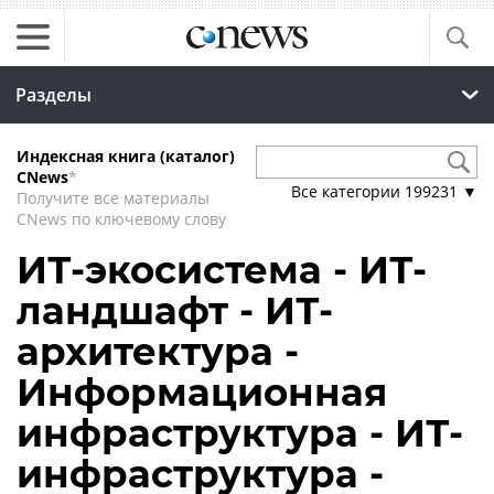
Разделы
Индексная книга (каталог)
CNews
*
Все категории
199231
▼
Получите все материалы
CNews по ключевому слову
ИТ-экосистема - ИТ-
ландшафт - ИТ-
архитектура -
Информационная
инфраструктура - ИТ-
инфраструктура -