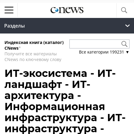
Разделы
Индексная книга (каталог)
CNews
*
Все категории
199231
▼
Получите все материалы
CNews по ключевому слову
ИТ-экосистема - ИТ-
ландшафт - ИТ-
архитектура -
Информационная
инфраструктура - ИТ-
инфраструктура -