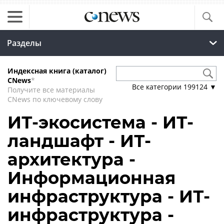
Разделы
Индексная книга (каталог)
CNews
*
Все категории
199124
▼
Получите все материалы
CNews по ключевому слову
ИТ-экосистема - ИТ-
ландшафт - ИТ-
архитектура -
Информационная
инфраструктура - ИТ-
инфраструктура -