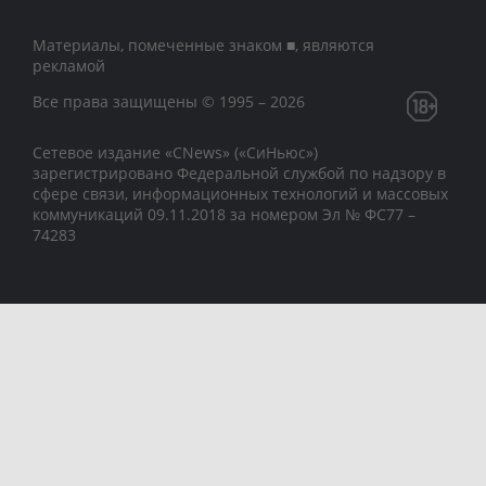
Материалы, помеченные знаком ■, являются
рекламой
Все права защищены © 1995 – 2026
Сетевое издание «CNews» («СиНьюс»)
зарегистрировано Федеральной службой по надзору в
сфере связи, информационных технологий и массовых
коммуникаций 09.11.2018 за номером Эл № ФС77 –
74283