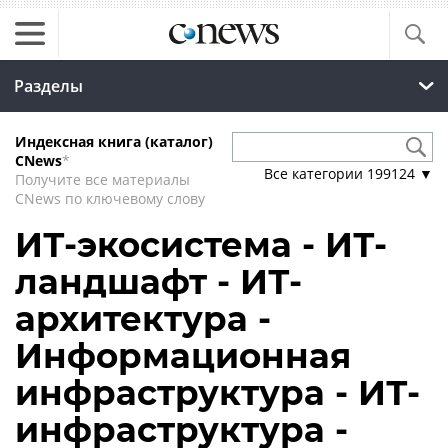
Разделы
Индексная книга (каталог)
CNews
*
Все категории
199124
▼
Получите все материалы
CNews по ключевому слову
ИТ-экосистема - ИТ-
ландшафт - ИТ-
архитектура -
Информационная
инфраструктура - ИТ-
инфраструктура -