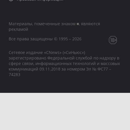
Материалы, помеченные знаком ■, являются
рекламой
Все права защищены © 1995 – 2026
Сетевое издание «CNews» («СиНьюс»)
зарегистрировано Федеральной службой по надзору в
сфере связи, информационных технологий и массовых
коммуникаций 09.11.2018 за номером Эл № ФС77 –
74283