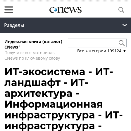
Разделы
Индексная книга (каталог)
CNews
*
Все категории
199124
▼
Получите все материалы
CNews по ключевому слову
ИТ-экосистема - ИТ-
ландшафт - ИТ-
архитектура -
Информационная
инфраструктура - ИТ-
инфраструктура -