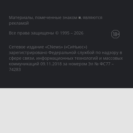
Материалы, помеченные знаком ■, являются
рекламой
Все права защищены © 1995 – 2026
Сетевое издание «CNews» («СиНьюс»)
зарегистрировано Федеральной службой по надзору в
сфере связи, информационных технологий и массовых
коммуникаций 09.11.2018 за номером Эл № ФС77 –
74283