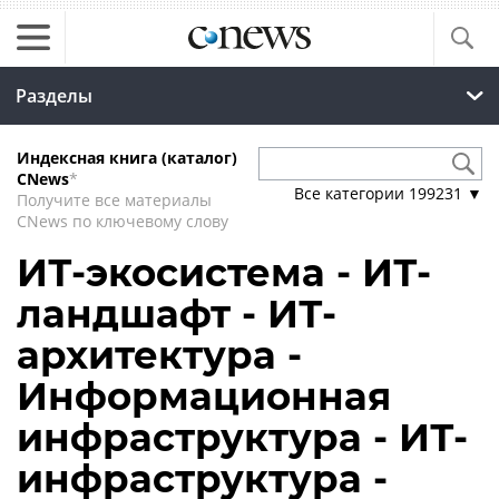
Разделы
Индексная книга (каталог)
CNews
*
Все категории
199231
▼
Получите все материалы
CNews по ключевому слову
ИТ-экосистема - ИТ-
ландшафт - ИТ-
архитектура -
Информационная
инфраструктура - ИТ-
инфраструктура -