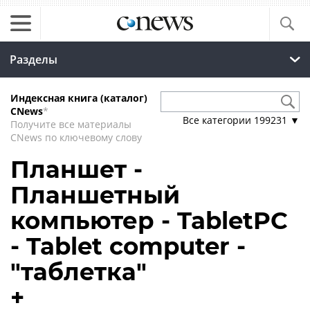
Разделы
Индексная книга (каталог)
CNews
*
Все категории
199231
▼
Получите все материалы
CNews по ключевому слову
Планшет -
Планшетный
компьютер - TabletPC
- Tablet computer -
"таблетка"
+