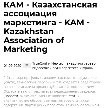
КАМ - Казахстанская
ассоциация
маркетинга - KAM -
Kazakhstan
Association of
Marketing
TrueConf и Newtech внедрили сервер
01.09.2020
видеосвязи в университете «Туран»
* Страница-профиль компании, системы (продукта или
услуги), технологии, персоны и т.п. создается редактором
на основе анализа архива публикаций портала CNews.
Обрабатываются тексты всех редакционных разделов
(
новости
, включая "Главные новости",
статьи
,
аналитические обзоры рынков, интервью, а также
содержание партнёрских проектов). Таким образом, чем