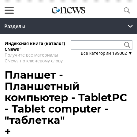
Разделы
Индексная книга (каталог)
CNews
*
Все категории
199002
▼
Получите все материалы
CNews по ключевому слову
Планшет -
Планшетный
компьютер - TabletPC
- Tablet computer -
"таблетка"
+