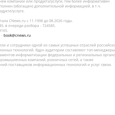
нем компании или продукта/услуги, тем более информативен
полнен (обогащен) дополнительной информацией, в т.ч.
дукте/услуге.
ала CNews.ru c 11.1998 до 08.2026 годы.
5, в очереди разбора - 724585.
9165.
 -
book@cnews.ru
ели и сотрудники одной из самых успешных отраслей российск
онных технологий. Ядро аудитории составляют топ-менеджеры
таментов информатизации федеральных и региональных орган
 промышленных компаний, розничных сетей, а также
аний-поставщиков информационных технологий и услуг связи.