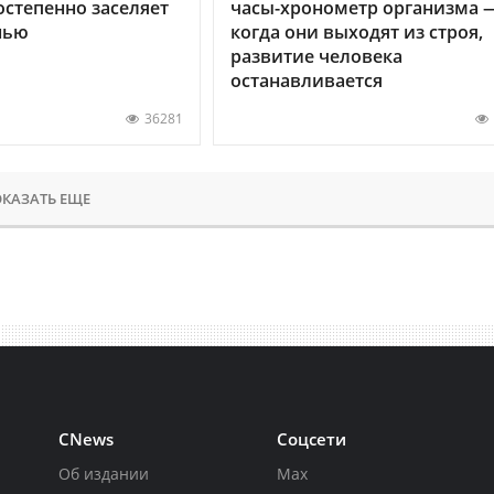
остепенно заселяет
часы-хронометр организма 
нью
когда они выходят из строя,
развитие человека
останавливается
36281
КАЗАТЬ ЕЩЕ
CNews
Соцсети
Об издании
Max