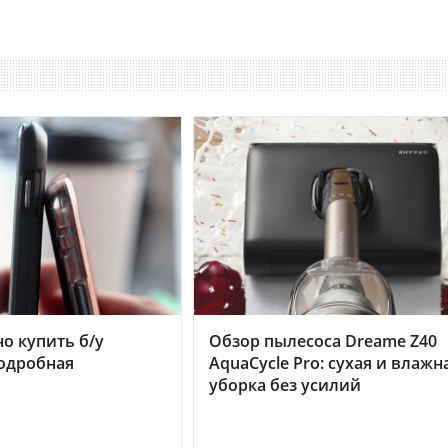
но купить б/у
Обзор пылесоса Dreame Z40
подробная
AquaCycle Pro: сухая и влажн
уборка без усилий