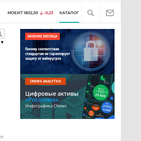
MOEXIT
1802,50
-0,23
КАТАЛОГ
МНЕНИЕ МЕСЯЦА
▼
Почему соответствие
стандартам не гарантирует
защиту от киберугроз
CNEWS ANALYTICS
Цифровые активы
«Росатома».
Инфографика CNews
е
ше