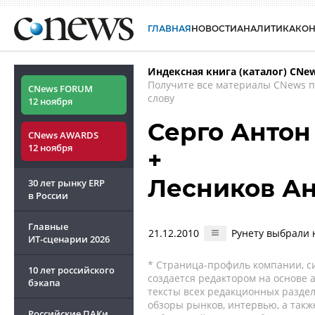
ГЛАВНАЯ
НОВОСТИ
АНАЛИТИКА
КО
Индексная книга (каталог) CNe
Получите все материалы CNews 
CNews FORUM
слову
12 ноября
Серго Антон
CNews AWARDS
12 ноября
+
Лесников А
30 лет рынку ERP
в России
Главные
21.12.2010
Рунету выбрали 
ИТ-сценарии
2026
* Страница-профиль компании, сис
10 лет российского
создается редактором на основе
бэкапа
тексты всех редакционных раздел
обзоры рынков, интервью, а такж
Российские ПАКи