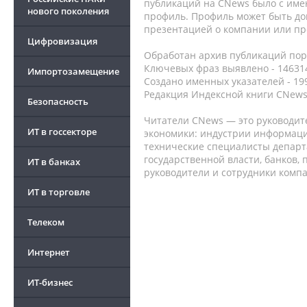
публикаций на CNews было с име
нового поколения
профиль. Профиль может быть до
презентацией о компании или про
Цифровизация
Обработан архив публикаций порт
Ключевых фраз выявлено - 146314
Импортозамещение
Создано именных указателей - 19
Редакция Индексной книги CNews
Безопасность
Читатели CNews — это руководит
ИТ в госсекторе
экономики: индустрии информаци
технические специалисты депар
государственной власти, банков,
ИТ в банках
руководители и сотрудники комп
ИТ в торговле
Телеком
Интернет
ИТ-бизнес