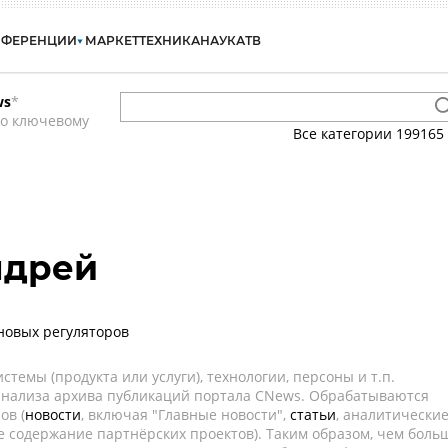
НФЕРЕНЦИИ
МАРКЕТ
ТЕХНИКА
НАУКА
ТВ
ws
*
по ключевому
Все категории
199165
ндрей
новых регуляторов
темы (продукта или услуги), технологии, персоны и т.п.
 анализа архива публикаций портала CNews. Обрабатываются
ов (
новости
, включая "Главные новости",
статьи
, аналитически
е содержание партнёрских проектов). Таким образом, чем боль