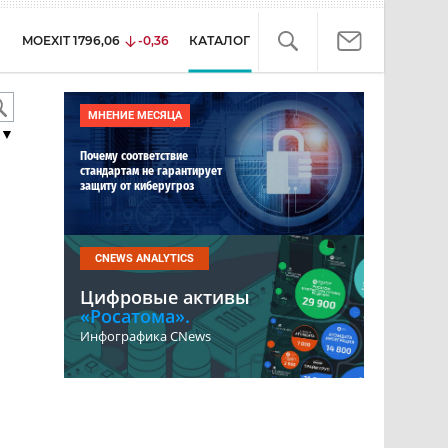
MOEXIT
1796,06
-0,36
КАТАЛОГ
МНЕНИЕ МЕСЯЦА
▼
Почему соответствие
стандартам не гарантирует
защиту от киберугроз
CNEWS ANALYTICS
Цифровые активы
«Росатома».
Инфографика CNews