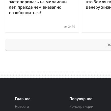
застопорилась на миллионы
что Земля п
лет, прежде чем внезапно
Венеру жиз
возобновиться?
2479
ПО
Главное
Популярное
Новости
Конференции