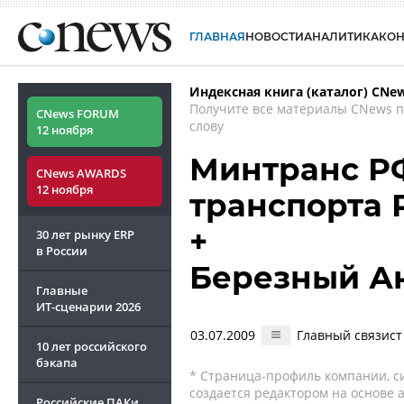
ГЛАВНАЯ
НОВОСТИ
АНАЛИТИКА
КО
Индексная книга (каталог) CNe
Получите все материалы CNews 
CNews FORUM
слову
12 ноября
Минтранс РФ
CNews AWARDS
12 ноября
транспорта
+
30 лет рынку ERP
в России
Березный А
Главные
ИТ-сценарии
2026
03.07.2009
Главный связист
10 лет российского
бэкапа
* Страница-профиль компании, сис
создается редактором на основе
Российские ПАКи