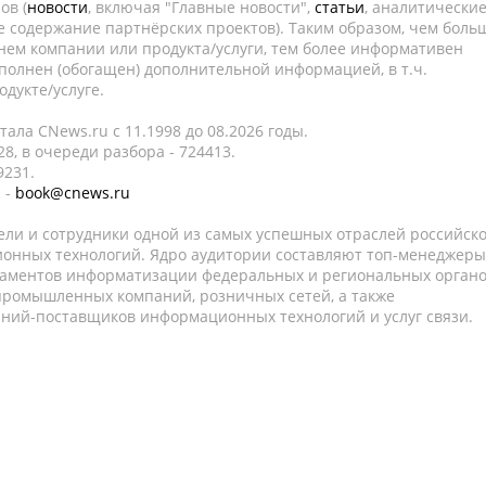
ов (
новости
, включая "Главные новости",
статьи
, аналитически
е содержание партнёрских проектов). Таким образом, чем боль
нем компании или продукта/услуги, тем более информативен
полнен (обогащен) дополнительной информацией, в т.ч.
дукте/услуге.
ала CNews.ru c 11.1998 до 08.2026 годы.
8, в очереди разбора - 724413.
9231.
 -
book@cnews.ru
ели и сотрудники одной из самых успешных отраслей российск
онных технологий. Ядро аудитории составляют топ-менеджеры
таментов информатизации федеральных и региональных орган
 промышленных компаний, розничных сетей, а также
аний-поставщиков информационных технологий и услуг связи.