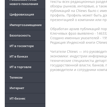
тексты всех редакционных раздел
нового поколения
обзоры рынков, интервью, а такж
публикаций на CNews было с име
Цифровизация
профиль. Профиль может быть до
презентацией о компании или про
Импортозамещение
Обработан архив публикаций порт
Ключевых фраз выявлено - 146332
Безопасность
Создано именных указателей - 19
Редакция Индексной книги CNews
ИТ в госсекторе
Читатели CNews — это руководит
экономики: индустрии информаци
ИТ в банках
технические специалисты депар
государственной власти, банков,
ИТ в торговле
руководители и сотрудники комп
Телеком
Интернет
ИТ-бизнес