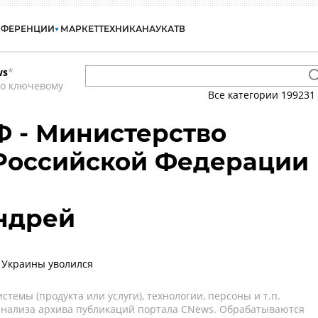
НФЕРЕНЦИИ
МАРКЕТ
ТЕХНИКА
НАУКА
ТВ
ws
*
по ключевому
Все категории
199231
 - Министерство
 Российской Федерации
ндрей
 Украины уволился
темы (продукта или услуги), технологии, персоны и т.п.
 анализа архива публикаций портала CNews. Обрабатываются