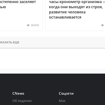
остепенно заселяет
часы-хронометр организма 
нью
когда они выходят из строя,
развитие человека
останавливается
36459
КАЗАТЬ ЕЩЕ
CNews
Соцсети
Об издании
Max