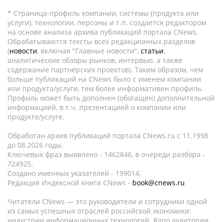
* Страница-профиль компании, системы (продукта или
услуги), технологии, персоны и т.п. создается редактором
на основе анализа архива публикаций портала CNews.
Обрабатываются тексты всех редакционных разделов
(
новости
, включая "Главные новости",
статьи
,
аналитические обзоры рынков, интервью, а также
содержание партнёрских проектов). Таким образом, чем
больше публикаций на CNews было с именем компании
или продукта/услуги, тем более информативен профиль.
Профиль может быть дополнен (обогащен) дополнительной
информацией, в т.ч. презентацией о компании или
продукте/услуге.
Обработан архив публикаций портала CNews.ru c 11.1998
до 08.2026 годы.
Ключевых фраз выявлено - 1462846, в очереди разбора -
724925.
Создано именных указателей - 199014.
Редакция Индексной книги CNews -
book@cnews.ru
Читатели CNews — это руководители и сотрудники одной
из самых успешных отраслей российской экономики:
индустрии информационных технологий. Ядро аудитории