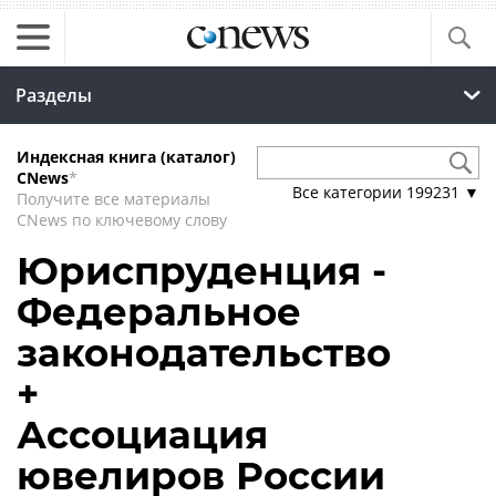
Разделы
Индексная книга (каталог)
CNews
*
Все категории
199231
▼
Получите все материалы
CNews по ключевому слову
Юриспруденция -
Федеральное
законодательство
+
Ассоциация
ювелиров России