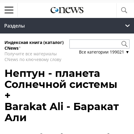
Разделы
Индексная книга (каталог)
CNews
*
Все категории
199021
▼
Получите все материалы
CNews по ключевому слову
Нептун - планета
Солнечной системы
+
Barakat Ali - Баракат
Али