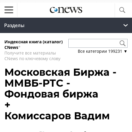
Разделы
Индексная книга (каталог)
CNews
*
Все категории
199231
▼
Получите все материалы
CNews по ключевому слову
Московская Биржа -
ММВБ-РТС -
Фондовая биржа
+
Комиссаров Вадим