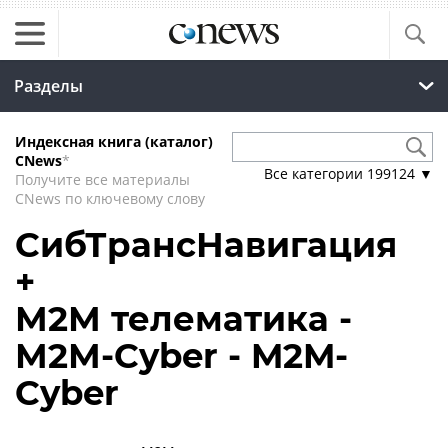
Разделы
Индексная книга (каталог)
CNews
*
Все категории
199124
▼
Получите все материалы
CNews по ключевому слову
СибТрансНавигация
+
М2М телематика -
М2М-Cyber - M2M-
Cyber