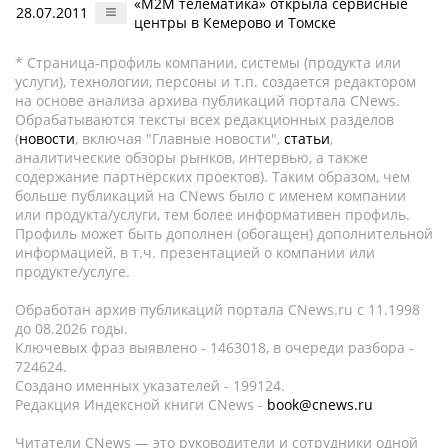
«М2М телематика» открыла сервисные
28.07.2011
центры в Кемерово и Томске
* Страница-профиль компании, системы (продукта или
услуги), технологии, персоны и т.п. создается редактором
на основе анализа архива публикаций портала CNews.
Обрабатываются тексты всех редакционных разделов
(
новости
, включая "Главные новости",
статьи
,
аналитические обзоры рынков, интервью, а также
содержание партнёрских проектов). Таким образом, чем
больше публикаций на CNews было с именем компании
или продукта/услуги, тем более информативен профиль.
Профиль может быть дополнен (обогащен) дополнительной
информацией, в т.ч. презентацией о компании или
продукте/услуге.
Обработан архив публикаций портала CNews.ru c 11.1998
до 08.2026 годы.
Ключевых фраз выявлено - 1463018, в очереди разбора -
724624.
Создано именных указателей - 199124.
Редакция Индексной книги CNews -
book@cnews.ru
Читатели CNews — это руководители и сотрудники одной