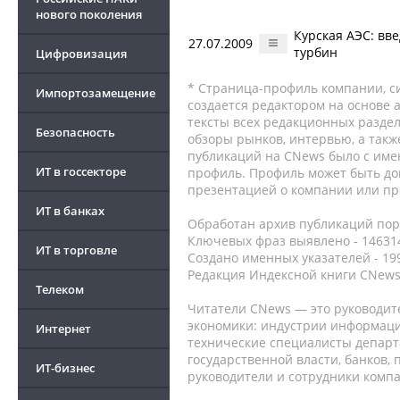
нового поколения
Курская АЭС: вв
27.07.2009
турбин
Цифровизация
* Страница-профиль компании, сис
Импортозамещение
создается редактором на основе
тексты всех редакционных раздел
Безопасность
обзоры рынков, интервью, а такж
публикаций на CNews было с име
ИТ в госсекторе
профиль. Профиль может быть до
презентацией о компании или про
ИТ в банках
Обработан архив публикаций порт
Ключевых фраз выявлено - 146314
ИТ в торговле
Создано именных указателей - 19
Редакция Индексной книги CNews
Телеком
Читатели CNews — это руководит
экономики: индустрии информаци
Интернет
технические специалисты депар
государственной власти, банков,
ИТ-бизнес
руководители и сотрудники комп