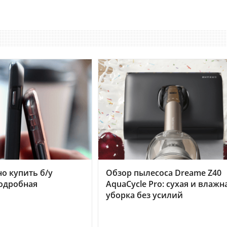
но купить б/у
Обзор пылесоса Dreame Z40
подробная
AquaCycle Pro: сухая и влажн
уборка без усилий