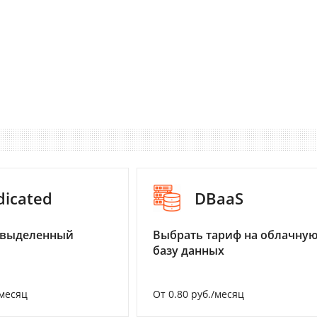
dicated
DBaaS
 выделенный
Выбрать тариф на облачну
базу данных
/месяц
От 0.80 руб./месяц