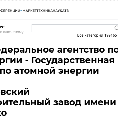
НФЕРЕНЦИИ
МАРКЕТ
ТЕХНИКА
НАУКА
ТВ
ws
*
по ключевому
Все категории
199165
едеральное агентство п
ргии - Государственная
по атомной энергии
овский
оительный завод имени
ко