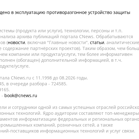
едено в эксплуатацию противоразгонное устройство защиты
темы (продукта или услуги), технологии, персоны и т.п.
 анализа архива публикаций портала CNews. Обрабатываются
ов (
новости
, включая "Главные новости",
статьи
, аналитически
е содержание партнёрских проектов). Таким образом, чем боль
нем компании или продукта/услуги, тем более информативен
полнен (обогащен) дополнительной информацией, в т.ч.
дукте/услуге.
ала CNews.ru c 11.1998 до 08.2026 годы.
5, в очереди разбора - 724585.
9165.
 -
book@cnews.ru
ели и сотрудники одной из самых успешных отраслей российск
онных технологий. Ядро аудитории составляют топ-менеджеры
таментов информатизации федеральных и региональных орган
 промышленных компаний, розничных сетей, а также
аний-поставщиков информационных технологий и услуг связи.