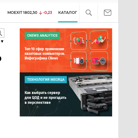
MOEXIT
1802,50
-0,23
КАТАЛОГ
CNEWS ANALYTICS
▼
Топ-10 сфер применения
о
квантовых компьютеров.
Инфографика CNews
ТЕХНОЛОГИЯ МЕСЯЦА
Как выбрать сервер
для ЦОД и не прогадать
в перспективе