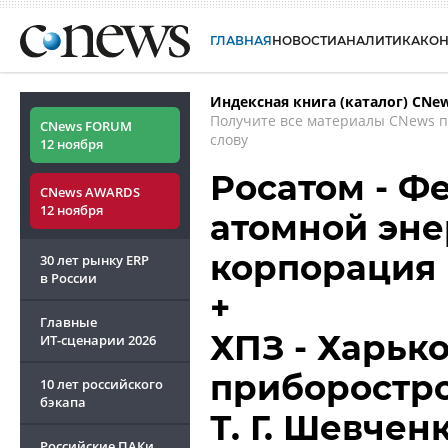
ГЛАВНАЯ
НОВОСТИ
АНАЛИТИКА
КО
Индексная книга (каталог) CNe
Получите все материалы CNews 
CNews FORUM
слову
12 ноября
Росатом - Ф
CNews AWARDS
12 ноября
атомной эне
корпорация 
30 лет рынку ERP
в России
+
Главные
ХПЗ - Харьк
ИТ-сценарии
2026
приборостр
10 лет российского
бэкапа
Т. Г. Шевчен
Российские ПАКи