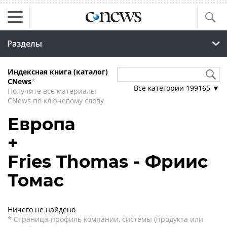
Разделы
Индексная книга (каталог)
CNews
*
Все категории
199165
▼
Получите все материалы
CNews по ключевому слову
Европа
+
Fries Thomas - Фриис
Томас
Ничего не найдено
* Страница-профиль компании, системы (продукта или