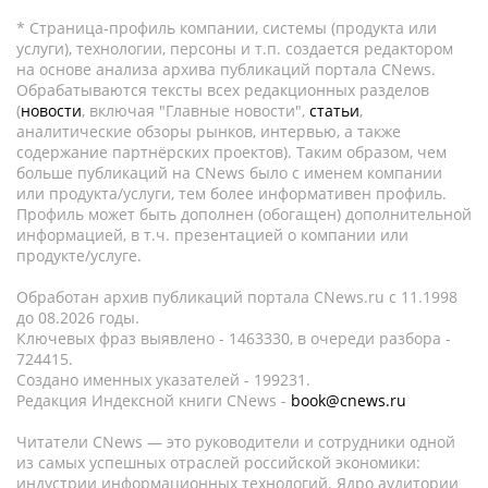
* Страница-профиль компании, системы (продукта или
услуги), технологии, персоны и т.п. создается редактором
на основе анализа архива публикаций портала CNews.
Обрабатываются тексты всех редакционных разделов
(
новости
, включая "Главные новости",
статьи
,
аналитические обзоры рынков, интервью, а также
содержание партнёрских проектов). Таким образом, чем
больше публикаций на CNews было с именем компании
или продукта/услуги, тем более информативен профиль.
Профиль может быть дополнен (обогащен) дополнительной
информацией, в т.ч. презентацией о компании или
продукте/услуге.
Обработан архив публикаций портала CNews.ru c 11.1998
до 08.2026 годы.
Ключевых фраз выявлено - 1463330, в очереди разбора -
724415.
Создано именных указателей - 199231.
Редакция Индексной книги CNews -
book@cnews.ru
Читатели CNews — это руководители и сотрудники одной
из самых успешных отраслей российской экономики:
индустрии информационных технологий. Ядро аудитории