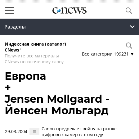
Разделы
Индексная книга (каталог)
CNews
*
Все категории
199231
▼
Получите все материалы
CNews по ключевому слову
Европа
+
Jensen Mollgaard -
Йенсен Мольгард
Canon предрекает войну на рынке
29.03.2004
цифровых камер в этом году