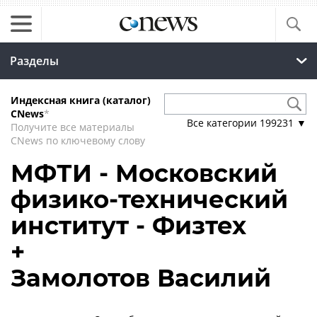
Разделы
Индексная книга (каталог)
CNews
*
Все категории
199231
▼
Получите все материалы
CNews по ключевому слову
МФТИ - Московский
физико-технический
институт - Физтех
+
Замолотов Василий