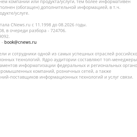
нем компании или продукта/услуги, тем более информативен
полнен (обогащен) дополнительной информацией, в т.ч.
дукте/услуге.
ала CNews.ru c 11.1998 до 08.2026 годы.
8, в очереди разбора - 724706.
9092.
 -
book@cnews.ru
ели и сотрудники одной из самых успешных отраслей российск
онных технологий. Ядро аудитории составляют топ-менеджеры
таментов информатизации федеральных и региональных орган
 промышленных компаний, розничных сетей, а также
аний-поставщиков информационных технологий и услуг связи.