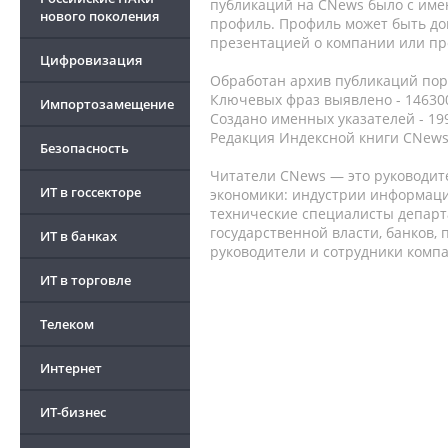
публикаций на CNews было с име
нового поколения
профиль. Профиль может быть до
презентацией о компании или про
Цифровизация
Обработан архив публикаций порт
Ключевых фраз выявлено - 146300
Импортозамещение
Создано именных указателей - 19
Редакция Индексной книги CNews
Безопасность
Читатели CNews — это руководит
ИТ в госсекторе
экономики: индустрии информаци
технические специалисты депар
государственной власти, банков,
ИТ в банках
руководители и сотрудники комп
ИТ в торговле
Телеком
Интернет
ИТ-бизнес