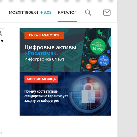
MOEXIT
1806,61
3,08
КАТАЛОГ
CNEWS ANALYTICS
▼
Цифровые активы
«Росатома».
Инфографика CNews
МНЕНИЕ МЕСЯЦА
Почему соответствие
стандартам не гарантирует
защиту от киберугроз
е
ше