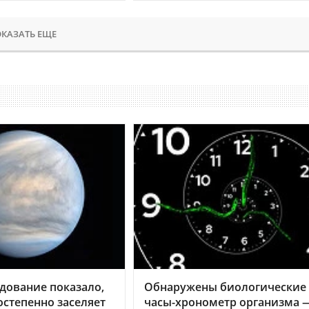
КАЗАТЬ ЕЩЕ
дование показало,
Обнаружены биологические
остепенно заселяет
часы-хронометр организма 