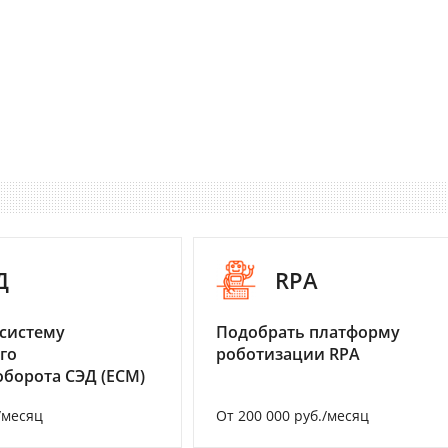
Д
RPA
систему
Подобрать платформу
го
роботизации RPA
борота СЭД (ECM)
/месяц
От 200 000 руб./месяц