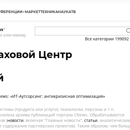
НФЕРЕНЦИИ
МАРКЕТ
ТЕХНИКА
НАУКА
ТВ
ws
*
по ключевому
Все категории
199092
аховой Центр
й
ws: «ИТ-Аутсорсинг: антикризисная оптимизация»
темы (продукта или услуги), технологии, персоны и т.п.
 анализа архива публикаций портала CNews. Обрабатываются
ов (
новости
, включая "Главные новости",
статьи
, аналитически
е содержание партнёрских проектов). Таким образом, чем боль