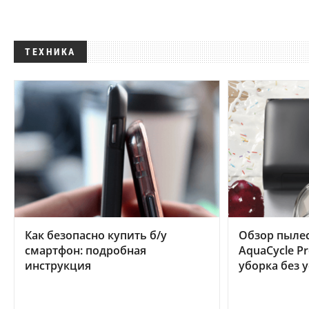
ТЕХНИКА
Как безопасно купить б/у
Обзор пылес
смартфон: подробная
AquaCycle Pr
инструкция
уборка без 