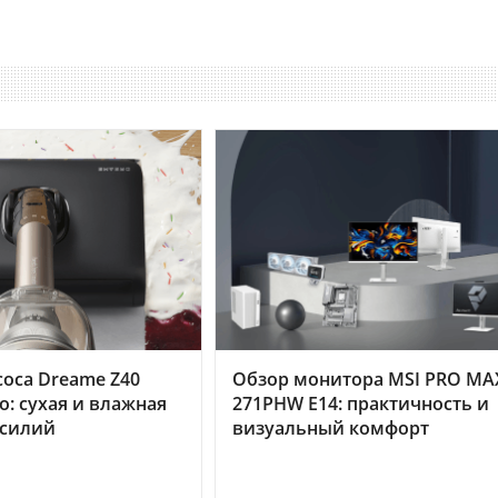
оса Dreame Z40
Обзор монитора MSI PRO MA
o: сухая и влажная
271PHW E14: практичность и
усилий
визуальный комфорт