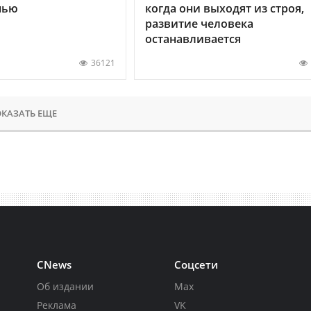
нью
когда они выходят из строя,
развитие человека
останавливается
36121
КАЗАТЬ ЕЩЕ
CNews
Соцсети
Об издании
Max
Реклама
VK