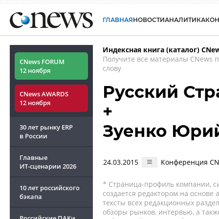
ГЛАВНАЯ
НОВОСТИ
АНАЛИТИКА
КО
Индексная книга (каталог) CNe
Получите все материалы CNews 
CNews FORUM
слову
12 ноября
Русский Стр
CNews AWARDS
12 ноября
+
Зуенко Юри
30 лет рынку ERP
в России
Главные
24.03.2015
Конференция CNe
ИТ-сценарии
2026
* Страница-профиль компании, сис
10 лет российского
создается редактором на основе
бэкапа
тексты всех редакционных раздел
обзоры рынков, интервью, а такж
Российские ПАКи