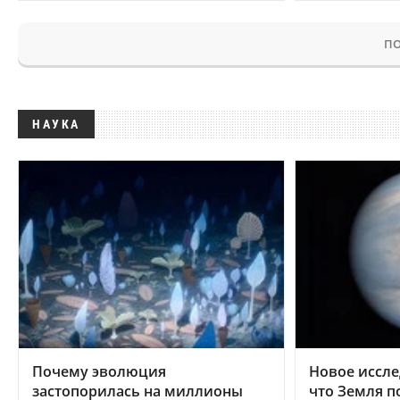
ПО
НАУКА
Почему эволюция
Новое иссле
застопорилась на миллионы
что Земля п