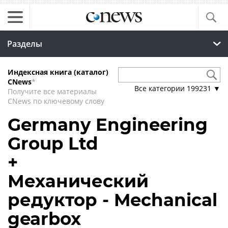
Разделы
Индексная книга (каталог)
CNews
*
Все категории
199231
▼
Получите все материалы
CNews по ключевому слову
Germany Engineering
Group Ltd
+
Механический
редуктор - Mechanical
gearbox