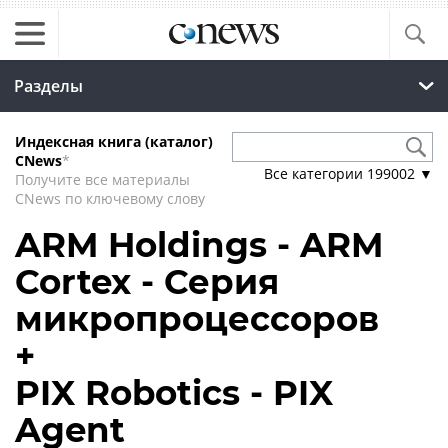
Разделы
Индексная книга (каталог)
CNews
*
Все категории
199002
▼
Получите все материалы
CNews по ключевому слову
ARM Holdings - ARM
Cortex - Серия
микропроцессоров
+
PIX Robotics - PIX
Agent