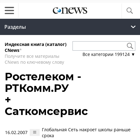
Разделы
Индексная книга (каталог)
CNews
*
Все категории
199124
▼
Получите все материалы
CNews по ключевому слову
Ростелеком -
РТКомм.РУ
+
Саткомсервис
Глобальная Сеть накроет школы раньше
16.02.2007
срока