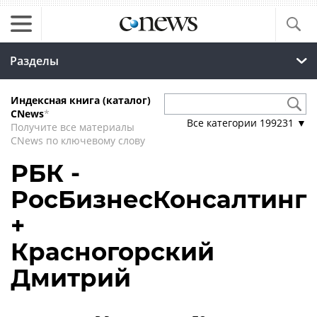
Разделы
Индексная книга (каталог)
CNews
*
Все категории
199231
▼
Получите все материалы
CNews по ключевому слову
РБК -
РосБизнесКонсалтинг
+
Красногорский
Дмитрий