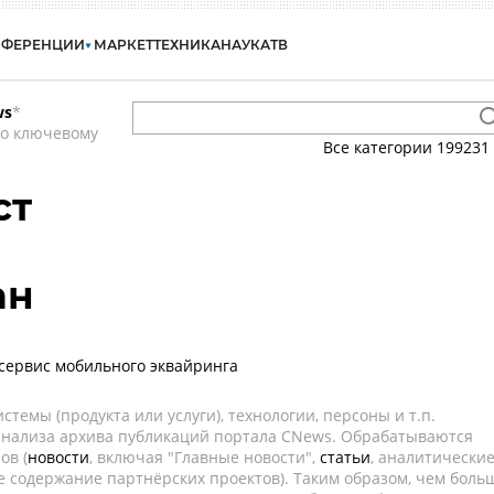
НФЕРЕНЦИИ
МАРКЕТ
ТЕХНИКА
НАУКА
ТВ
ws
*
по ключевому
Все категории
199231
ст
ан
а сервис мобильного эквайринга
темы (продукта или услуги), технологии, персоны и т.п.
 анализа архива публикаций портала CNews. Обрабатываются
ов (
новости
, включая "Главные новости",
статьи
, аналитически
е содержание партнёрских проектов). Таким образом, чем боль