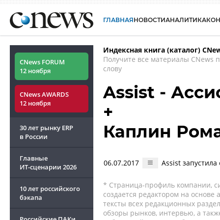
ГЛАВНАЯ
НОВОСТИ
АНАЛИТИКА
КО
Индексная книга (каталог) CNe
Получите все материалы CNews 
CNews FORUM
слову
12 ноября
Assist - Асси
CNews AWARDS
12 ноября
+
Каплин Ром
30 лет рынку ERP
в России
Главные
06.07.2017
Assist запустил
ИТ-сценарии
2026
* Страница-профиль компании, сис
10 лет российского
создается редактором на основе
бэкапа
тексты всех редакционных раздел
обзоры рынков, интервью, а такж
Российские ПАКи