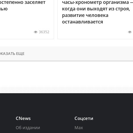
остепенно заселяет
часы-хронометр организма 
нью
когда они выходят из строя,
развитие человека
останавливается
36352
КАЗАТЬ ЕЩЕ
CNews
Соцсети
Об издании
Max