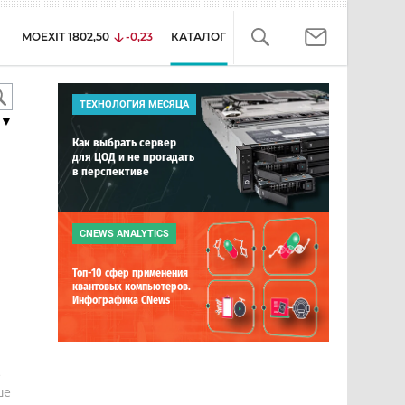
MOEXIT
1802,50
-0,23
КАТАЛОГ
ТЕХНОЛОГИЯ МЕСЯЦА
▼
Как выбрать сервер
для ЦОД и не прогадать
в перспективе
CNEWS ANALYTICS
Топ-10 сфер применения
квантовых компьютеров.
Инфографика CNews
е
ше