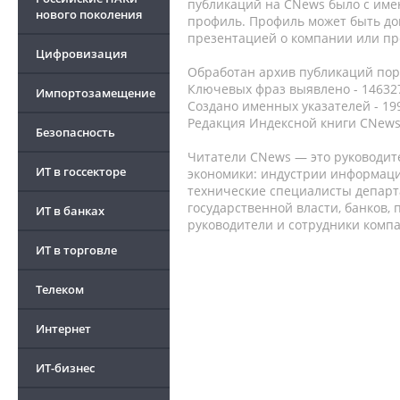
публикаций на CNews было с име
нового поколения
профиль. Профиль может быть до
презентацией о компании или про
Цифровизация
Обработан архив публикаций порт
Ключевых фраз выявлено - 146327
Импортозамещение
Создано именных указателей - 19
Редакция Индексной книги CNews
Безопасность
Читатели CNews — это руководит
ИТ в госсекторе
экономики: индустрии информаци
технические специалисты депар
государственной власти, банков,
ИТ в банках
руководители и сотрудники комп
ИТ в торговле
Телеком
Интернет
ИТ-бизнес