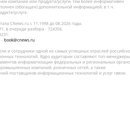
нем компании или продукта/услуги, тем более информативен
полнен (обогащен) дополнительной информацией, в т.ч.
дукте/услуге.
ала CNews.ru c 11.1998 до 08.2026 годы.
1, в очереди разбора - 724356.
9231.
 -
book@cnews.ru
ели и сотрудники одной из самых успешных отраслей российск
онных технологий. Ядро аудитории составляют топ-менеджеры
таментов информатизации федеральных и региональных орган
 промышленных компаний, розничных сетей, а также
аний-поставщиков информационных технологий и услуг связи.