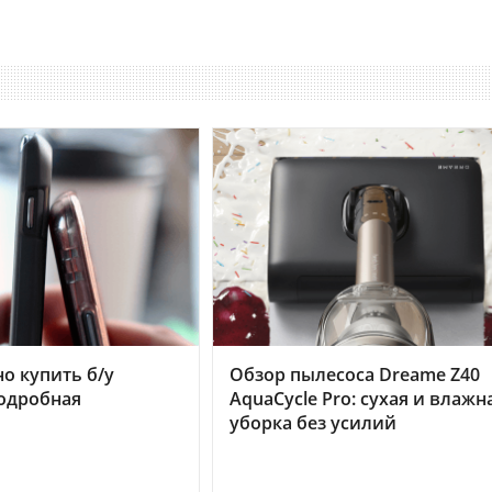
но купить б/у
Обзор пылесоса Dreame Z40
подробная
AquaCycle Pro: сухая и влажн
уборка без усилий