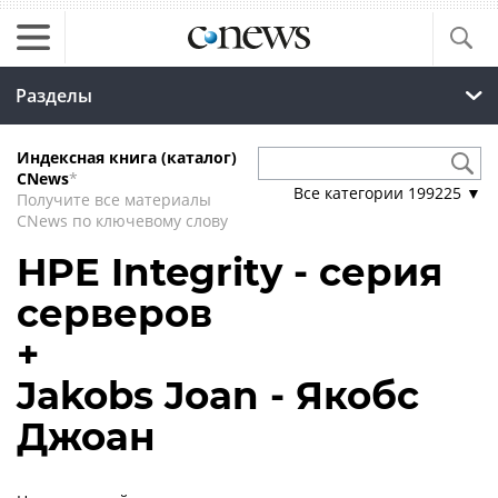
Разделы
Индексная книга (каталог)
CNews
*
Все категории
199225
▼
Получите все материалы
CNews по ключевому слову
HPE Integrity - серия
серверов
+
Jakobs Joan - Якобс
Джоан