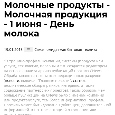
Молочные продукты -
Молочная продукция
- 1 июня - День
молока
19.01.2018
Самая ожидаемая бытовая техника
* Страница-профиль компании, системы (продукта или
услуги), технологии, персоны и т.п. создается редактором
на основе анализа архива публикаций портала CNews.
Обрабатываются тексты всех редакционных разделов
(
новости
, включая "Главные новости",
статьи
,
аналитические обзоры рынков, интервью, а также
содержание партнёрских проектов). Таким образом, чем
больше публикаций на CNews было с именем компании
или продукта/услуги, тем более информативен профиль.
Профиль может быть дополнен (обогащен) дополнительной
информацией, в т.ч. презентацией о компании или
продукте/услуге.