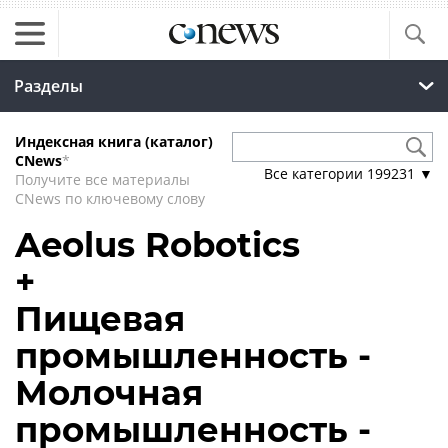
Разделы
Индексная книга (каталог)
CNews
*
Все категории
199231
▼
Получите все материалы
CNews по ключевому слову
Aeolus Robotics
+
Пищевая
промышленность -
Молочная
промышленность -