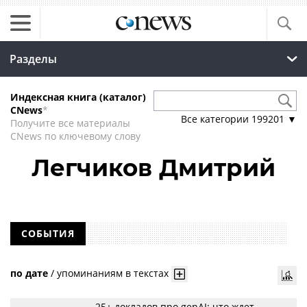
Разделы
Индексная книга (каталог)
CNews
*
Все категории
199201
▼
Получите все материалы
CNews по ключевому слову
Легчиков Дмитрий
СОБЫТИЯ
по дате
/
упоминаниям в текстах
25+ докладов про genAI: что ждет