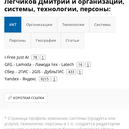
Легчиков Дмитрий и организации,
системы, технологии, персоны:
ИКТ
Организации
Технологии
Системы
Персоны
География
Статьи
i-Free Just AI
78
1
GFG - Lamoda - Ламода тех - Latech
16
1
Сбер - 2ГИС - 2GIS - ДубльГИС
433
1
Yandex - Яндекс
9215
1
КОРОТКАЯ ССЫЛКА
* Страница-профиль компании, системы (продукта или
услуги), технологии, персоны и т.п. создается редактором