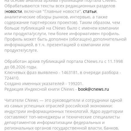
на основе анализа архива публикаций портала CNews.
Обрабатываются тексты всех редакционных разделов
(
новости
, включая "Главные новости",
статьи
,
аналитические обзоры рынков, интервью, а также
содержание партнёрских проектов). Таким образом, чем
больше публикаций на CNews было с именем компании
или продукта/услуги, тем более информативен профиль.
Профиль может быть дополнен (обогащен) дополнительной
информацией, в т.ч. презентацией о компании или
продукте/услуге.
Обработан архив публикаций портала CNews.ru c 11.1998
до 08.2026 годы.
Ключевых фраз выявлено - 1463181, в очереди разбора -
724410.
Создано именных указателей - 199201.
Редакция Индексной книги CNews -
book@cnews.ru
Читатели CNews — это руководители и сотрудники одной
из самых успешных отраслей российской экономики:
индустрии информационных технологий. Ядро аудитории
составляют топ-менеджеры и технические специалисты
департаментов информатизации федеральных и
региональных органов государственной власти, банков,