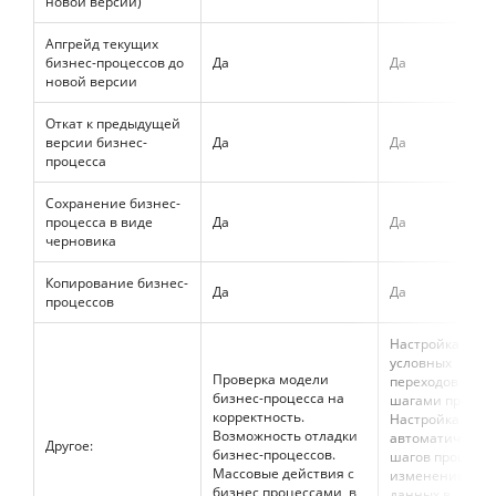
новой версии)
Апгрейд текущих
бизнес-процессов до
Да
Да
новой версии
Откат к предыдущей
версии бизнес-
Да
Да
процесса
Сохранение бизнес-
процесса в виде
Да
Да
черновика
Копирование бизнес-
Да
Да
процессов
Настройка
условных
Проверка модели
переходов меж
бизнес-процесса на
шагами процесс
корректность.
Настройка
Возможность отладки
автоматически
Другое:
бизнес-процессов.
шагов процесса
Массовые действия с
изменением
бизнес процессами, в
данных в