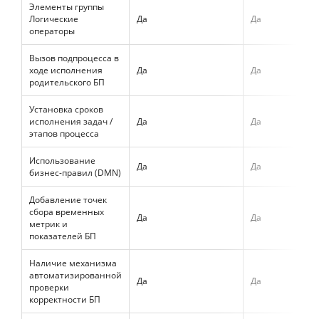
Элементы группы
Логические
Да
Да
операторы
Вызов подпроцесса в
ходе исполнения
Да
Да
родительского БП
Установка сроков
исполнения задач /
Да
Да
этапов процесса
Использование
Да
Да
бизнес-правил (DMN)
Добавление точек
сбора временных
Да
Да
метрик и
показателей БП
Наличие механизма
автоматизированной
Да
Да
проверки
корректности БП