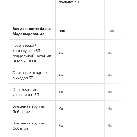
подключен
Возможности блока
300
300
Моделирование
Графический
конструктор БП с
Да
Да
поддержкой нотации
BPMN / IDEF0
Описание входов и
Да
Да
выходов БП
Определение
Да
Да
участников БП
Элементы группы
Да
Да
Действие
Элементы группы
Да
Да
Событие