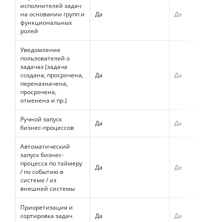
исполнителей задач
на основании групп и
Да
Да
функциональных
ролей
Уведомление
пользователей о
задачах (задача
создана, просрочена,
Да
Да
переназначена,
просрочена,
отменена и пр.)
Ручной запуск
Да
Да
бизнес-процессов
Автоматический
запуск бизнес-
процесса по таймеру
Да
Да
/ по событию в
системе / из
внешней системы
Приоретизация и
сортировка задач
Да
Да