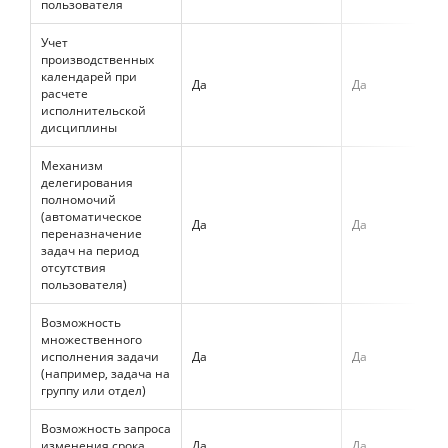
пользователя
Учет
производственных
календарей при
Да
Да
расчете
исполнительской
дисциплины
Механизм
делегирования
полномочий
(автоматическое
Да
Да
переназначение
задач на период
отсутствия
пользователя)
Возможность
множественного
исполнения задачи
Да
Да
(например, задача на
группу или отдел)
Возможность запроса
изменения срока
Да
Да