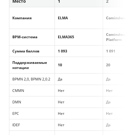
Место
1
2
Компания
ELMA
Comindware
Comindware
BPM-система
ELMA365
Platform
Сумма баллов
1 093
1 091
Поддерживаемые
10
20
нотации
BPMN 2,0, BPMN 2,0.2
Да
Да
CMMN
Нет
Нет
DMN
Нет
Да
EPC
Нет
Нет
IDEF
Нет
Да