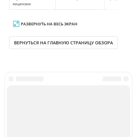
лицензии
РАЗВЕРНУТЬ НА ВЕСЬ ЭКРАН
ВЕРНУТЬСЯ НА ГЛАВНУЮ СТРАНИЦУ ОБЗОРА
Главное
Популярное
Новости
Конференции
Аналитика
Специальные проекты
Рейтинги
Маркет
Обзоры
Техника