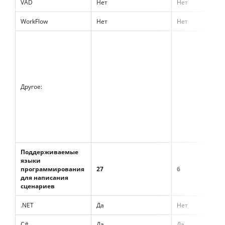
VAD
Нет
Нет
WorkFlow
Нет
Нет
Другое:
Поддерживаемые
языки
программирования
27
6
для написания
сценариев
.NET
Да
Нет
C#
Да
Да