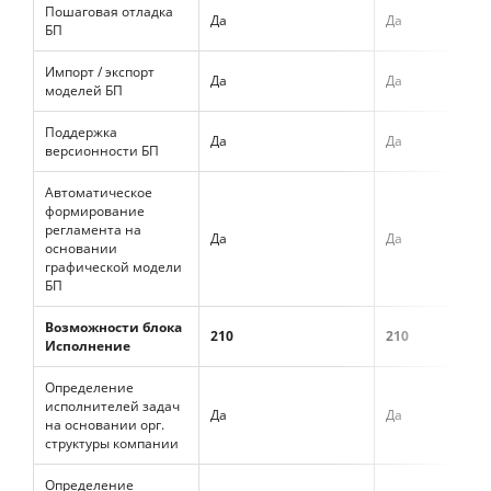
Пошаговая отладка
Да
Да
БП
Импорт / экспорт
Да
Да
моделей БП
Поддержка
Да
Да
версионности БП
Автоматическое
формирование
регламента на
Да
Да
основании
графической модели
БП
Возможности блока
210
210
Исполнение
Определение
исполнителей задач
Да
Да
на основании орг.
структуры компании
Определение