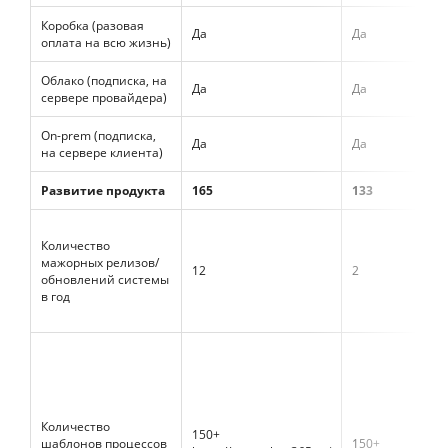
Коробка (разовая
Да
Да
оплата на всю жизнь)
Облако (подписка, на
Да
Да
сервере провайдера)
On-prem (подписка,
Да
Да
на сервере клиента)
Развитие продукта
165
133
Количество
мажорных релизов/
12
2
обновлений системы
в год
Количество
150+
шаблонов процессов
150+