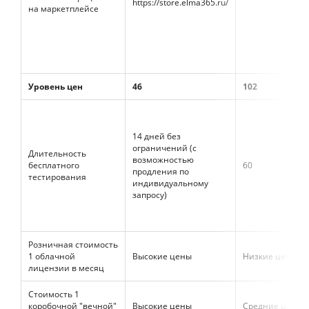
https://store.elma365.ru/
на маркетплейсе
Уровень цен
46
102
14 дней без
ограничений (с
Длительность
возможностью
бесплатного
60
продления по
тестирования
индивидуальному
запросу)
Розничная стоимость
1 облачной
Высокие цены
Низкие цены
лицензии в месяц
Стоимость 1
коробочной "вечной"
Высокие цены
Средние цены