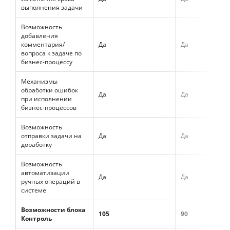
выполнения задачи
Возможность
добавления
комментария/
Да
Да
вопроса к задаче по
бизнес-процессу
Механизмы
обработки ошибок
Да
Да
при исполнении
бизнес-процессов
Возможность
отправки задачи на
Да
Да
доработку
Возможность
автоматизации
Да
Да
ручных операций в
системе
Возможности блока
105
90
Контроль