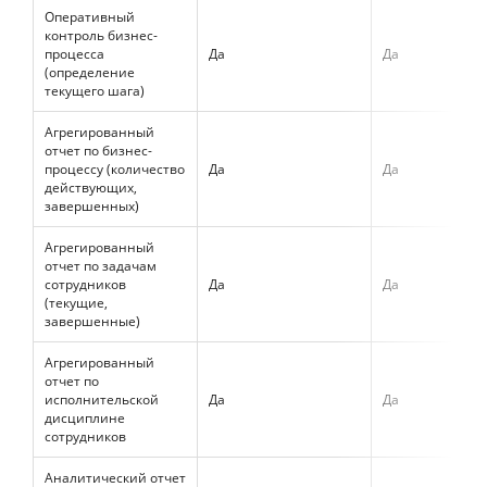
Оперативный
контроль бизнес-
процесса
Да
Да
(определение
текущего шага)
Агрегированный
отчет по бизнес-
процессу (количество
Да
Да
действующих,
завершенных)
Агрегированный
отчет по задачам
сотрудников
Да
Да
(текущие,
завершенные)
Агрегированный
отчет по
исполнительской
Да
Да
дисциплине
сотрудников
Аналитический отчет