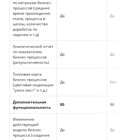
по метрикам бизнес-
процессов (среднее
время прохождения
Да
Да
этапа, процесса в
целом, количество
доработок по
задачам и т.д)
Аналитический отчет
по показателям
Да
Да
бизнес-процессов
(результативность)
Тепловая карта
бизнес-процессов
Да
Нет
(цветовая индикация
"узких мест" и т.д.)
Дополнительная
90
90
функциональность
Изменение
действующей
модели бизнес-
Да
Да
процесса (создание