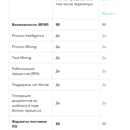
том числе перезапуск
объектах
системы.
Раскрыть
Настройка
зависимостей
между
Возможности iBPMS
90
90
процессами.
Поддержка
Process Intelligence
Да
Да
механизмов
наследования 
Process Mining
Да
Да
трансформаци
данных.
Task Mining
Да
Да
Настройка логи
назначения
Роботизация
задач. Настрой
Да
Да
процессов (RPA)
SLA на шаги,
части процесса,
процесс целик
Поддержка чат-ботов
Да
Да
и цепочки
взаимосвязанн
Генерация
процессов.
документов по
Да
Да
Настройка
шаблону в ходе
событий при
бизнес-процесса
просрочке или
приближении
Форматы поставки
нормативного
50
50
ПО
срока