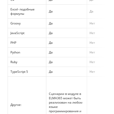
Excel- подобные
Да
Да
формулы
Groovy
Да
Нет
JavaScript
Да
Нет
PHP
Да
Нет
Python
Да
Нет
Ruby
Да
Нет
TypeScript 5
Да
Нет
Сценарии в модуле в
ELMA365 может быть
реализован на любом
Другое:
языке
программирования и