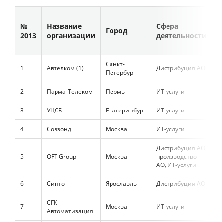
С
№
Название
Сфера
к
Город
2013
организации
деятельности
в
Санкт-
1
Автелком (1)
Дистрибуция АО
2
Петербург
2
Парма-Телеком
Пермь
ИТ-услуги
1
3
УЦСБ
Екатеринбург
ИТ-услуги
1
4
Совзонд
Москва
ИТ-услуги
9
Дистрибуция АО,
5
OFT Group
Москва
производство
3
АО, ИТ-услуги
6
Синто
Ярославль
Дистрибуция АО
1
СГК-
7
Москва
ИТ-услуги
8
Автоматизация