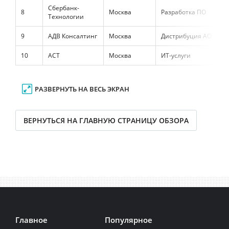
Сбербанк-
8
Москва
Разработка ПО
7
Технологии
9
АДВ Консалтинг
Москва
Дистрибуция АО
3
10
АСТ
Москва
ИТ-услуги
5
РАЗВЕРНУТЬ НА ВЕСЬ ЭКРАН
ВЕРНУТЬСЯ НА ГЛАВНУЮ СТРАНИЦУ ОБЗОРА
Главное
Популярное