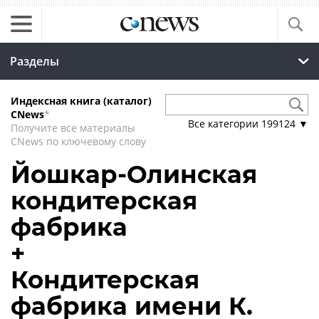
Разделы
Индексная книга (каталог)
CNews
*
Все категории
199124
▼
Получите все материалы
CNews по ключевому слову
Йошкар-Олинская
кондитерская
фабрика
+
Кондитерская
фабрика имени К.